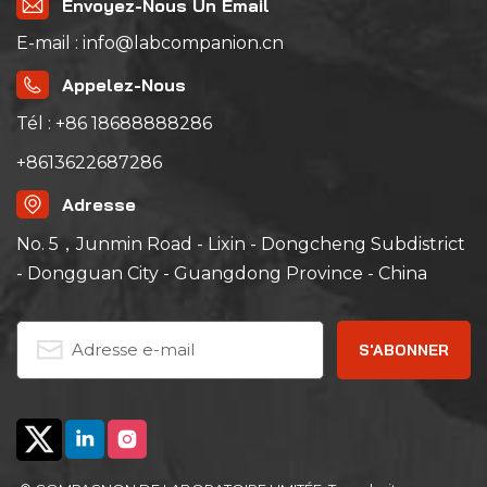
Envoyez-Nous Un Email
E-mail : info@labcompanion.cn
Appelez-Nous
Tél : +86 18688888286
+8613622687286
Adresse
No. 5，Junmin Road - Lixin - Dongcheng Subdistrict
- Dongguan City - Guangdong Province - China