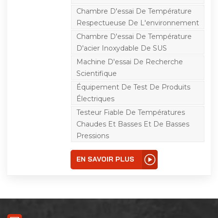
l'électronique, la défense
nationale, la recherche
Chambre D'essai De Température
scientifique et d'autres
Respectueuse De L'environnement
départements industriels
pour déterminer les
Chambre D'essai De Température
produits de technologie
électronique électrique
D'acier Inoxydable De SUS
(y compris les
Machine D'essai De Recherche
composants, les
matériaux et les
Scientifique
instruments). Sous
l'action simple ou
Équipement De Test De Produits
simultanée de hautes et
Électriques
basses températures et
de basses pressions, le
Testeur Fiable De Températures
test de fiabilité du
Chaudes Et Basses Et De Basses
stockage et du transport
peut être effectué et les
Pressions
paramètres de
performance électrique
de l'échantillon peuvent
EN SAVOIR PLUS
être testés en même
temps.