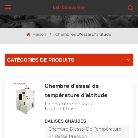
OBTENEZ UN DEVIS
Maison
Chambres D'essai D'altitude
CATÉGORIES DE PRODUITS
Chambre d'essai de
température d'altitude
La chambre d'essai à
haute et basse
température et basse
pression est
BALISES CHAUDES :
principalement utilisée
pour l'aviation,
Chambre D'essai De Température
l'aérospatiale,
Et Basse Pression