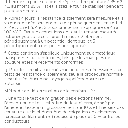
d. Fermez la porte du four et réglez la température à 35 ± 2
°C, au moins 85 % HR et laissez le four se stabiliser pendant
plusieurs heures.
e. Après 4 jours, la résistance d'isolement sera mesurée et la
valeur mesurée sera enregistrée périodiquement entre 1 et
2, 2 et 3, 3 et 4, 4 et 5, sous une tension appliquée de 45 à
100 VCC. Dans les conditions de test, la tension mesurée
est envoyée au circuit après 1 minute. 2 et 4 sont
périodiquement à un potentiel identique, et 5
périodiquement à des potentiels opposés.
f. Cette condition s’applique uniquement aux matériaux
transparents ou translucides, tels que les masques de
soudure et les revêtements conformes.
g. Pour les circuits imprimés multicouches nécessaires aux
tests de résistance d'isolement, seule la procédure normale
sera utilisée. Aucun nettoyage supplémentaire n'est
autorisé.
Méthode de détermination de la conformité :
1. Une fois le test de migration des électrons terminé,
l'échantillon de test est retiré du four d'essai, éclairé par
l'arrière et testé à un grossissement de 10 x, et il ne sera pas
constaté que le phénomène de migration des électrons
(croissance filamentaire) réduise de plus de 20 % entre les
conducteurs.