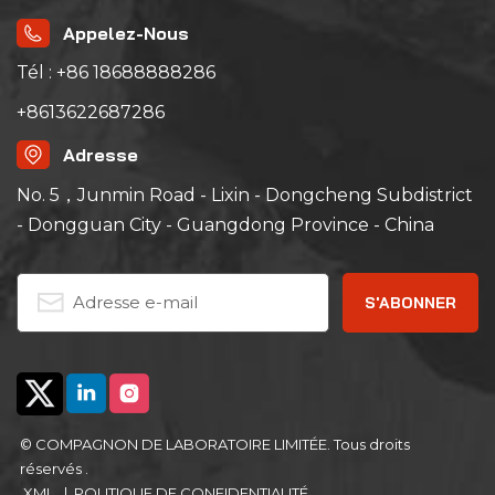
l'aérospatiale, la
recherche scientifique
Appelez-Nous
universitaire, etc.
Tél : +86 18688888286
+8613622687286
Adresse
No. 5，Junmin Road - Lixin - Dongcheng Subdistrict
- Dongguan City - Guangdong Province - China
© COMPAGNON DE LABORATOIRE LIMITÉE. Tous droits
réservés .
XML
|
POLITIQUE DE CONFIDENTIALITÉ