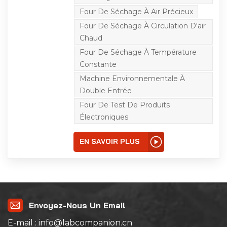
pour le séchage, la
cuisson, la fonte de la
Four De Séchage À Air Précieux
cire, la stérilisation, etc. La
boîte de test de contrôle
Four De Séchage À Circulation D'air
de température
Chaud
indépendante à deux
couches utilise deux
Four De Séchage À Température
systèmes de contrôle
Constante
pour contrôler
indépendamment le
Machine Environnementale À
système de température
de chacun. corps de la
Double Entrée
boîte d'essai, afin de
Four De Test De Produits
faciliter la comparaison
entre les échantillons.
Électroniques
L'équipement présente
également les
caractéristiques
EN SAVOIR PLUS
d'économiser de
l'espace et des coûts.
Cet équipement est
généralement utilisé
dans les produits et
matériaux électroniques,
les batteries, les produits
en plastique, les
Envoyez-Nous Un Email
matériaux métalliques,
les pièces automobiles,
E-mail : info@labcompanion.cn