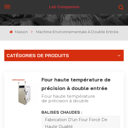
OBTENEZ UN DEVIS
Maison
Machine Environnementale À Double Entrée
CATÉGORIES DE PRODUITS
Four haute température de
précision à double entrée
Four haute température
de précision à double
entrée pour les
entreprises industrielles
BALISES CHAUDES :
et minières, les
laboratoires, les unités de
Fabrication D'un Four Forcé De
recherche scientifique
Haute Qualité