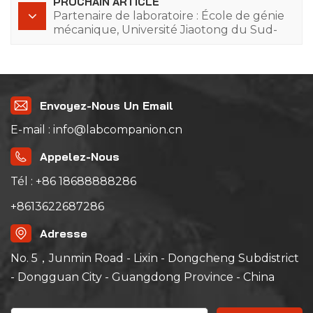
PROCHAIN ARTICLE
Partenaire de laboratoire : École de génie
mécanique, Université Jiaotong du Sud-
Ouest
Envoyez-Nous Un Email
E-mail : info@labcompanion.cn
Appelez-Nous
Tél : +86 18688888286
+8613622687286
Adresse
No. 5，Junmin Road - Lixin - Dongcheng Subdistrict
- Dongguan City - Guangdong Province - China