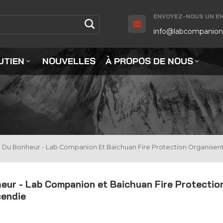
ENVOYEZ-NOUS UN EMA
info@labcompanion
UTIEN
NOUVELLES
À PROPOS DE NOUS
on Du Bonheur - Lab Companion Et Baichuan Fire Protection Organise
heur - Lab Companion et Baichuan Fire Protectio
cendie