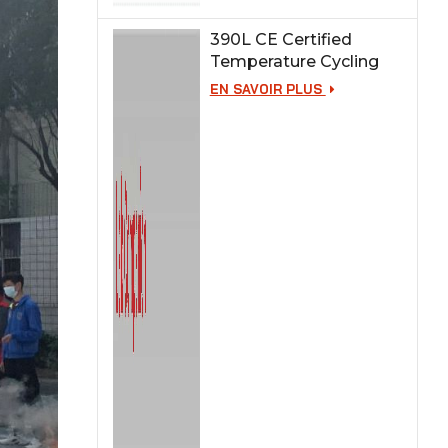
390L CE Certified
Temperature Cycling
Test Chamber
EN SAVOIR PLUS