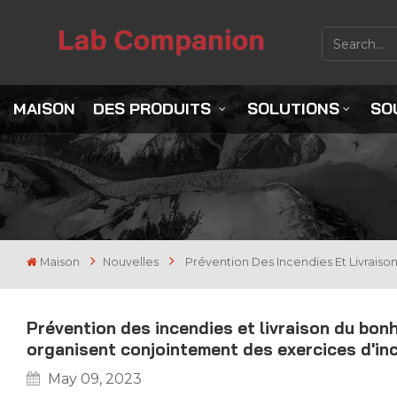
MAISON
DES PRODUITS
SOLUTIONS
SO
Maison
Nouvelles
Prévention Des Incendies Et Livrais
Prévention des incendies et livraison du bon
organisent conjointement des exercices d'in
May 09, 2023