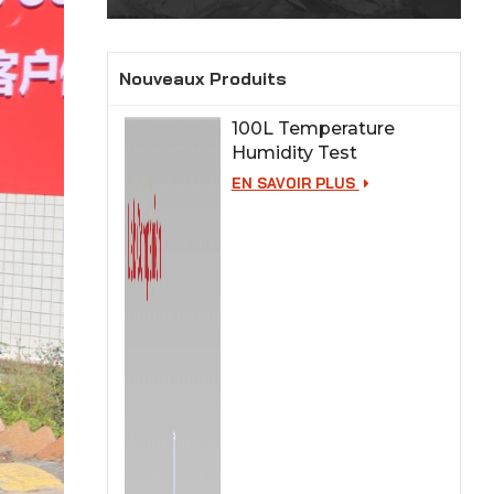
Nouveaux Produits
100L Temperature
Humidity Test
Chamber for Lab
EN SAVOIR PLUS
Testing