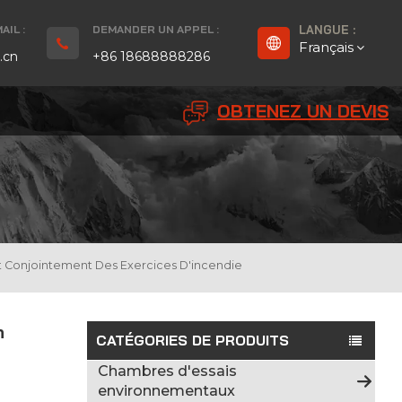
IL :
DEMANDER UN APPEL :
LANGUE :
Français
.cn
+86 18688888286
OBTENEZ UN DEVIS
English
Français
Deutsch
русский
nt Conjointement Des Exercices D'incendie
Español
n
بالعربية
CATÉGORIES DE PRODUITS
Chambres d'essais
Português
environnementaux