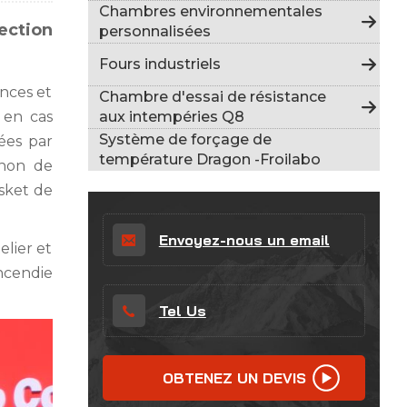
Indonesia
Chambres environnementales
ection
personnalisées
हिन्दी
Fours industriels
ภาษาไทย
ences et
Chambre d'essai de résistance
aux intempéries Q8
 en cas
日本語
Système de forçage de
ées par
température Dragon -Froilabo
gnon de
Tiếng Việt
asket de
中文
Envoyez-nous un email
elier et
ncendie
Tel Us
OBTENEZ UN DEVIS