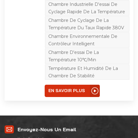
peut accélérer la
Chambre Industrielle D'essai De
simulation des
Cyclage Rapide De La Température
changements de
température externes,
Chambre De Cyclage De La
simulant les
Température Du Taux Rapide 380V
changements dans
l'exposition du produit à
Chambre Environnementale De
l'environnement externe
pendant plusieurs
Contrôleur Intelligent
années, voire plusieurs
Chambre D'essai De La
décennies sur une
courte période, estimant
Température 10℃/min
ainsi le service du
produit. la vie et
Température Et Humidité De La
l'environnement, et
Chambre De Stabilité
analyser les
performances du produit
à une vitesse
EN SAVOIR PLUS
relativement rapide.
Envoyez-Nous Un Email