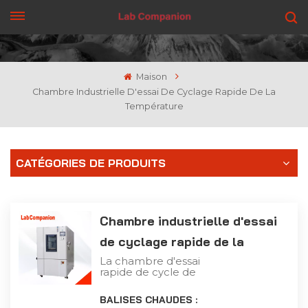
OBTENEZ UN DEVIS
Maison
Chambre Industrielle D'essai De Cyclage Rapide De La
Température
CATÉGORIES DE PRODUITS
Chambre industrielle d'essai
de cyclage rapide de la
température
La chambre d'essai
rapide de cycle de
température est une
chambre d'essai de
BALISES CHAUDES :
haute performance, qui