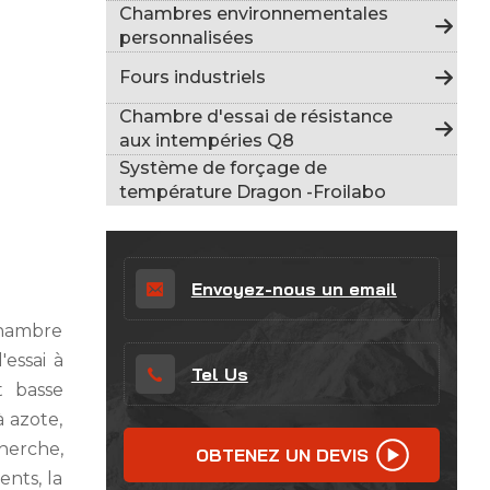
Indonesia
Chambres environnementales
personnalisées
हिन्दी
Fours industriels
ภาษาไทย
Chambre d'essai de résistance
aux intempéries Q8
日本語
Système de forçage de
température Dragon -Froilabo
Tiếng Việt
中文
Envoyez-nous un email
chambre
essai à
Tel Us
t basse
à azote,
cherche,
OBTENEZ UN DEVIS
ents, la