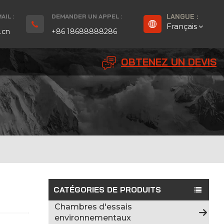
IL :
DEMANDER UN APPEL :
LANGUE :
Français
.cn
+86 18688888286
OBTENEZ UN DEVIS
English
Français
Deutsch
русский
Español
بالعربية
CATÉGORIES DE PRODUITS
Chambres d'essais
Português
environnementaux