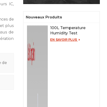
urs IC,
Nouveaux Produits
nces de
 et plus
100L Temperature
ssus de
Humidity Test
Chamber for Lab
nération
EN SAVOIR PLUS
Testing
e de