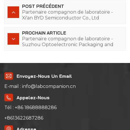
POST PRÉCÉDENT
Partenaire compagnon de laboratoire -
Xi'an BYD Semiconductor Co., Ltd
PROCHAIN ARTICLE
Partenaire compagnon de laboratoire -
Suzhou Optoelectronic Packaging and
Testing Technology Co., Ltd
Envoyez-Nous Un Email
E-mail : info@labcompanion.cn
Appelez-Nous
Tél : +86 18688888286
+8613622687286
Adresse