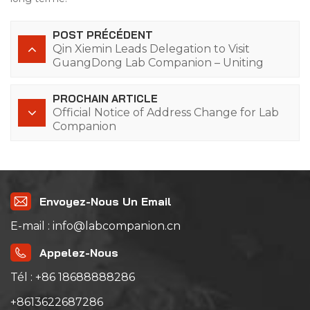
POST PRÉCÉDENT
Qin Xiemin Leads Delegation to Visit
GuangDong Lab Companion – Uniting
Fellow Villagers to Boost Government-
Enterprise Win-Win
PROCHAIN ARTICLE
Official Notice of Address Change for Lab
Companion
Envoyez-Nous Un Email
E-mail : info@labcompanion.cn
Appelez-Nous
Tél : +86 18688888286
+8613622687286