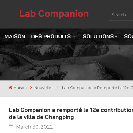
MAISON
DES PRODUITS
SOLUTIONS
SO
Maison
Nouvelles
Lab Companion A Remporté La 12e Con
Lab Companion a remporté la 12e contribution
de la ville de Changping
March 30, 2022