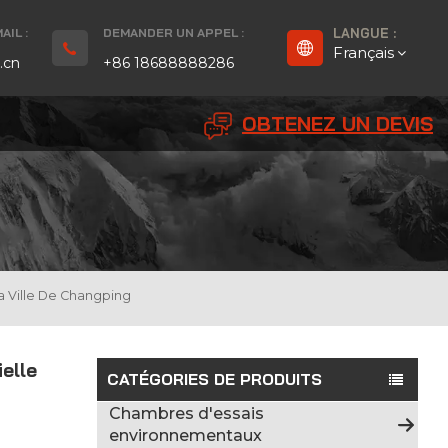
IL :
DEMANDER UN APPEL :
LANGUE :
Français
.cn
+86 18688888286
OBTENEZ UN DEVIS
English
Français
Deutsch
русский
a Ville De Changping
Español
elle
بالعربية
CATÉGORIES DE PRODUITS
Chambres d'essais
Português
environnementaux