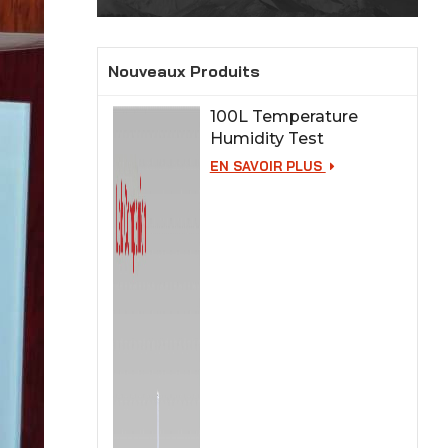
Nouveaux Produits
100L Temperature
Humidity Test
Chamber for Lab
EN SAVOIR PLUS
Testing