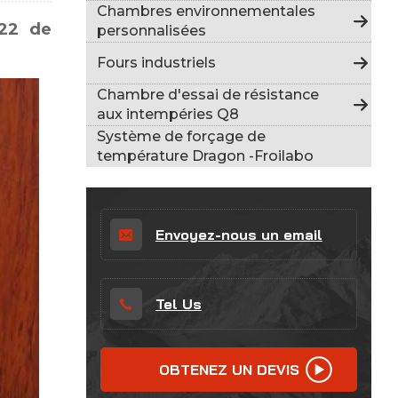
Indonesia
Chambres environnementales
022 de
personnalisées
हिन्दी
Fours industriels
ภาษาไทย
Chambre d'essai de résistance
aux intempéries Q8
日本語
Système de forçage de
température Dragon -Froilabo
Tiếng Việt
中文
Envoyez-nous un email
Tel Us
OBTENEZ UN DEVIS