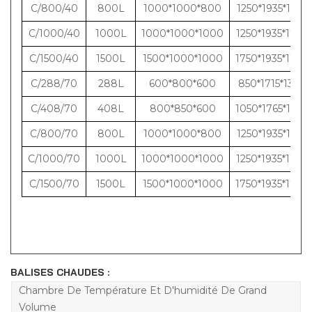
C/800/40
800L
1000*1000*800
1250*1935*1580
C/1000/40
1000L
1000*1000*1000
1250*1935*1780
C/1500/40
1500L
1500*1000*1000
1750*1935*1780
C/288/70
288L
600*800*600
850*1715*1380
C/408/70
408L
800*850*600
1050*1765*1380
C/800/70
800L
1000*1000*800
1250*1935*1580
C/1000/70
1000L
1000*1000*1000
1250*1935*1780
C/1500/70
1500L
1500*1000*1000
1750*1935*1780
BALISES CHAUDES :
Chambre De Température Et D'humidité De Grand
Volume