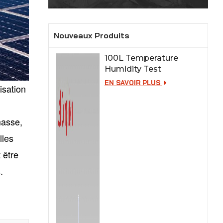
Nouveaux Produits
100L Temperature
Humidity Test
Chamber for Lab
EN SAVOIR PLUS
isation
Testing
masse,
lles
 être
.