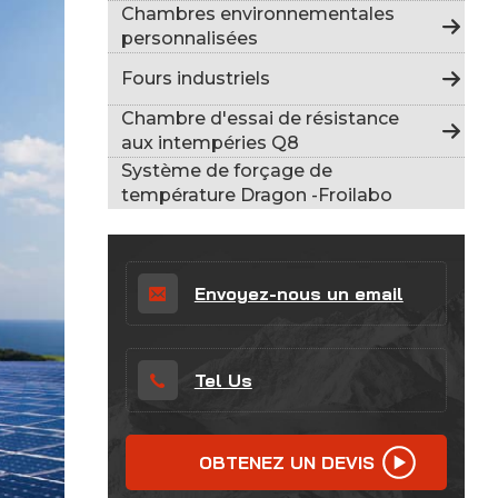
Indonesia
Chambres environnementales
personnalisées
हिन्दी
Fours industriels
ภาษาไทย
Chambre d'essai de résistance
aux intempéries Q8
日本語
Système de forçage de
température Dragon -Froilabo
Tiếng Việt
中文
Envoyez-nous un email
Tel Us
OBTENEZ UN DEVIS