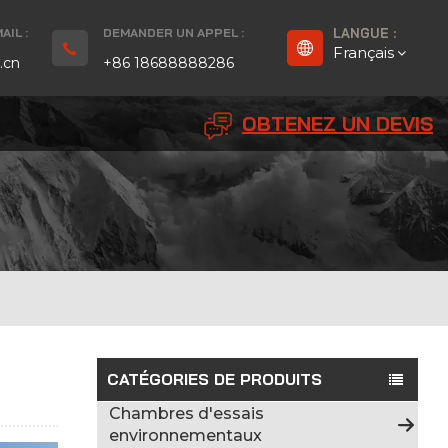
IL :
DEMANDER UN APPEL :
LANGUE :
Français
.cn
+86 18688888286
OBTENEZ UN DEVIS
English
Français
Deutsch
русский
Español
بالعربية
CATÉGORIES DE PRODUITS
Chambres d'essais
Português
environnementaux