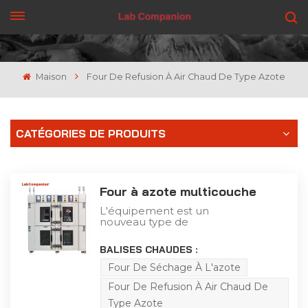
OBTENEZ UN DEVIS
Maison
Four De Refusion À Air Chaud De Type Azote
CATÉGORIES DE PRODUITS
Four à azote multicouche
L'équipement est un
nouveau type de
machine de séchage
industrielle, utilisant un
BALISES CHAUDES :
ventilateur haute
puissance résistant aux
Four De Séchage À L'azote
hautes températures à
Four De Refusion À Air Chaud De
long arbre, une pale de
turbine en acier
Type Azote