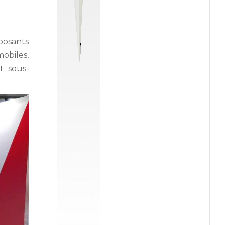
posants
mobiles,
t sous-