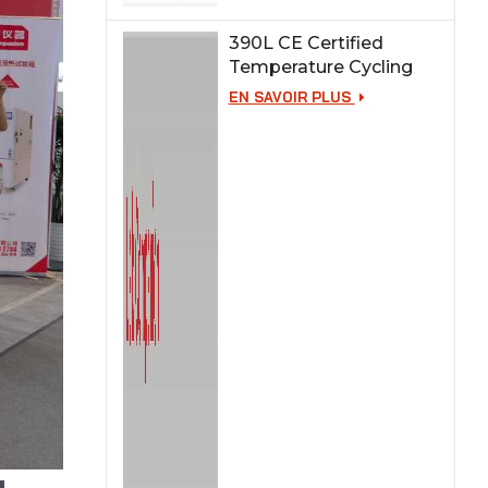
390L CE Certified
Temperature Cycling
Test Chamber
EN SAVOIR PLUS