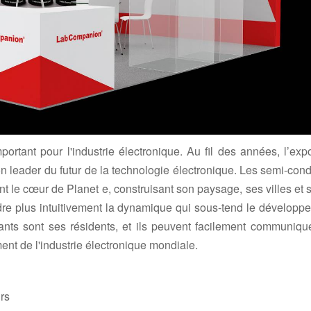
rtant pour l'industrie électronique. Au fil des années, l’expo
n leader du futur de la technologie électronique. Les semi-con
nt le cœur de Planet e, construisant son paysage, ses villes et 
re plus intuitivement la dynamique qui sous-tend le développ
ants sont ses résidents, et ils peuvent facilement communique
t de l'industrie électronique mondiale.
urs