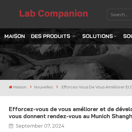
MAISON
DES PRODUITS
SOLUTIONS
SO
Maison
Nouvelles
Efforcez-Vous De Vous Améliorer Et
Efforcez-vous de vous améliorer et de dével
vous donnent rendez-vous au Munich Shangh
September 07, 2024