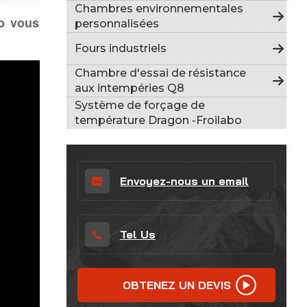
Indonesia
Chambres environnementales
bo vous
personnalisées
हिन्दी
Fours industriels
ภาษาไทย
Chambre d'essai de résistance
aux intempéries Q8
日本語
Système de forçage de
température Dragon -Froilabo
Tiếng Việt
中文
Envoyez-nous un email
Tel Us
OBTENEZ UN DEVIS