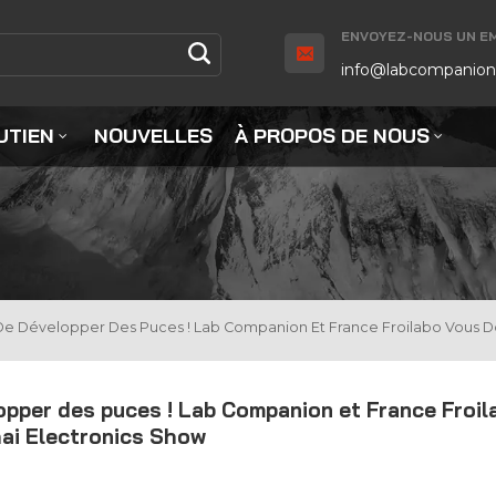
ENVOYEZ-NOUS UN EMA
info@labcompanion
UTIEN
NOUVELLES
À PROPOS DE NOUS
 De Développer Des Puces ! Lab Companion Et France Froilabo Vous 
opper des puces ! Lab Companion et France Froil
ai Electronics Show