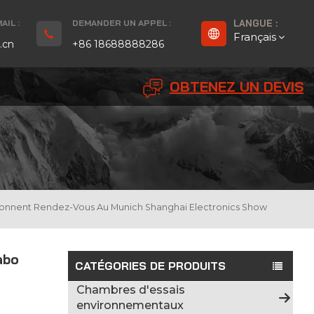
IL :
DEMANDER UN APPEL :
LANGUE :
Français
.cn
+86 18688888286
OBTENEZ UN DEVIS
English
Français
Deutsch
русский
Donnent Rendez-Vous Au Munich Shanghai Electronics Show
Español
abo
بالعربية
CATÉGORIES DE PRODUITS
Chambres d'essais
Português
environnementaux