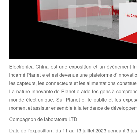
Electronica China est une exposition et un événement impo
incarné Planet e et est devenue une plateforme d’innovatio
les capteurs, les connecteurs et les alimentations constitue
La nature innovante de Planet e aide les gens à comprend
monde électronique. Sur Planet e, le public et les expos
moment et assister ensemble à la tendance de développemen
Compagnon de laboratoire LTD
Date de l'exposition : du 11 au 13 juillet 2023 pendant 3 jo