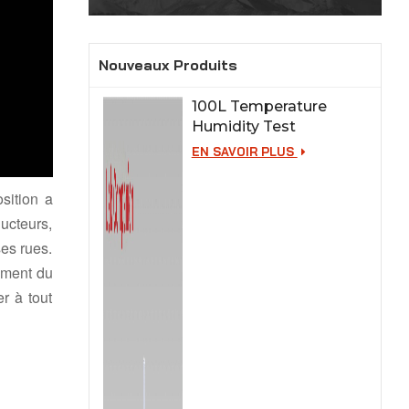
Nouveaux Produits
100L Temperature
Humidity Test
Chamber for Lab
EN SAVOIR PLUS
Testing
sition a
ducteurs,
ses rues.
ement du
r à tout