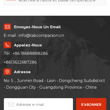
alternée à haute et basse température
sélectionnée par le China Railway Test
&amp; Certification Center Limited de Lab
Companion
Envoyez-Nous Un Email
E-mail : info@labcompanion.cn
Appelez-Nous
Tél : +86 18688888286
+8613622687286
Adresse
No. 5，Junmin Road - Lixin - Dongcheng Subdistrict
- Dongguan City - Guangdong Province - China