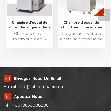
Chambre d'essai de
Chambre d'essai de
choc thermique à deux
choc thermique à trois
zones
zones
Chambre d'essai
Ce type de chambre
thermique à deux
d'essai se compose de
zones 【Introduction】
3 zones : zone chaude,
Les conditions
zone froide et zone
environnementales
ambiante. Trois zones
ont une grande
de température
influence sur la
peuvent être simulées
fonctionnalité et la
dans la même
fiabilité des
chambre. Cela permet
Envoyez-Nous Un Email
composants, appareils
d'obtenir des
E-mail : info@labcompanion.cn
et systèmes
conditions de
électroniques. Un test
contrainte optimales
Appelez-Nous
de température
sans avoir à déplacer
normal ne suffit
l'éprouvette.
Tél : +86 18688888286
souvent pas pour