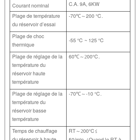
C.A. 9A, 6KW
Courant nominal
Plage de température
-70
200 ℃.
℃
～
du réservoir d’essai
Plage de choc
-55 ℃ ~ 125 ℃
thermique
Plage de réglage de la
60
00℃.
℃
～
2
température du
réservoir haute
température
Plage de réglage de la
-70
-10 ℃.
℃
～
température du
réservoir basse
température
Temps de chauffage
RT
00℃≤
～
2
du réservoir à haute
50/min
Quand le RT à
（