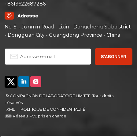
+8613622687286
détecter le plus
rapidement possible
Adresse
les points faibles
latents. Les
No. 5，Junmin Road - Lixin - Dongcheng Subdistrict
échantillons doivent
- Dongguan City - Guangdong Province - China
être soumis à de
multiples
changements de
température,
semblables à des
chocs. Grâce à la
chambre d'essai de
choc thermique, des
changements de
© COMPAGNON DE LABORATOIRE LIMITÉE. Tous droits
température
réservés .
extrêmement rapides
XML
|
POLITIQUE DE CONFIDENTIALITÉ
de –55 °C à +150 °C
Réseau IPv6 pris en charge
peuvent être obtenus.
Cela vous aide à
réduire les pannes