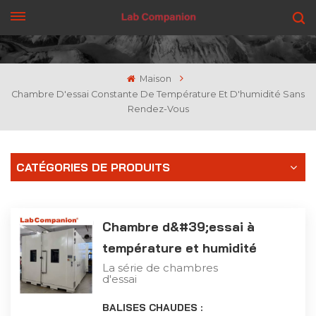
OBTENEZ UN DEVIS
Maison
Chambre D'essai Constante De Température Et D'humidité Sans
Rendez-Vous
CATÉGORIES DE PRODUITS
Chambre d&#39;essai à
température et humidité
constantes
La série de chambres
d'essai
environnementales de
plain-pied, la première
BALISES CHAUDES :
certifiée CE, est