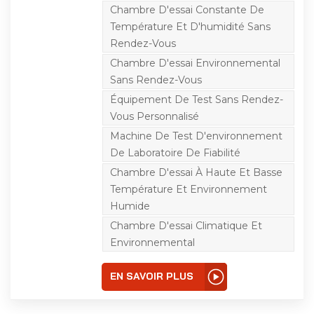
disponible en 34 L, 64 L,
Chambre D'essai Constante De
100 L, 180 L, 340 L, 600 L,
Température Et D'humidité Sans
1 000 L, 1 500 L et
d'autres modèles, pour
Rendez-Vous
répondre aux besoins de
Chambre D'essai Environnemental
différents clients. Des
réfrigérants respectueux
Sans Rendez-Vous
de l'environnement et
des systèmes de
Équipement De Test Sans Rendez-
réfrigération haute
Vous Personnalisé
performance sont utilisés
pour sa conception, et
Machine De Test D'environnement
les composants sont
De Laboratoire De Fiabilité
fabriqués par des
marques de renommée
Chambre D'essai À Haute Et Basse
internationale. Le
système d'humidification
Température Et Environnement
unique offre une large
Humide
gamme d'humidité.
Plage de température :
Chambre D'essai Climatique Et
150 °C à -40 °C ; 150 °C à
Environnemental
-70 °C ; vitesse de
refroidissement : 1 °C/min
ou 3 °C/min.
EN SAVOIR PLUS