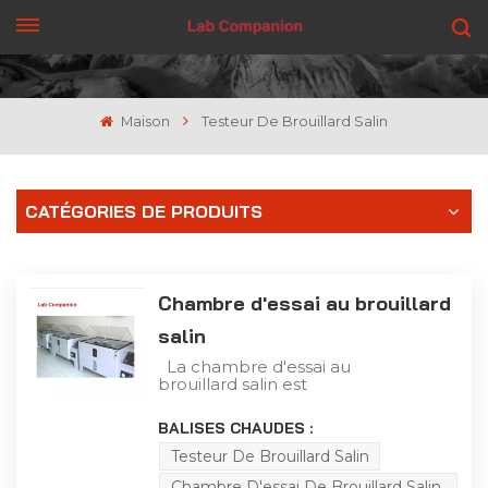
OBTENEZ UN DEVIS
Maison
Testeur De Brouillard Salin
CATÉGORIES DE PRODUITS
Chambre d'essai au brouillard
salin
La chambre d'essai au
brouillard salin est
utilisée pour effectuer
des tests de brouillard
BALISES CHAUDES :
salin corrosif sur les
couches protectrices des
Testeur De Brouillard Salin
composants, des pièces,
Chambre D'essai De Brouillard Salin