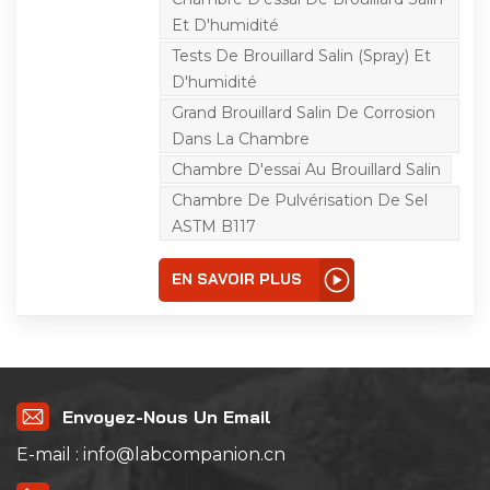
des composants
électriques et
Et D'humidité
électroniques, ainsi que
des matériaux
Tests De Brouillard Salin (spray) Et
métalliques et des
D'humidité
produits industriels. Son
objectif est d'évaluer et
Grand Brouillard Salin De Corrosion
de déterminer les
Dans La Chambre
capacités de résistance à
la corrosion de ces
Chambre D'essai Au Brouillard Salin
matériaux et de leurs
revêtements. De tels
Chambre De Pulvérisation De Sel
tests sont cruciaux dans
ASTM B117
diverses industries pour
garantir la longévité et la
fiabilité des produits en
EN SAVOIR PLUS
cours de
développement ou de
fabrication, par
exemple.en particulier
ceux exposés à des
conditions
environnementales
difficiles, telles que les
Envoyez-Nous Un Email
environnements marins,
les environnements
E-mail : info@labcompanion.cn
automobiles ou les
applications industrielles.