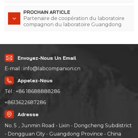
Voltage Apparatus Research Institute Co.,
Ltd.
PROCHAIN ARTICLE
Partenaire de coopération du laboratoire
compagnon du laboratoire Guangdong
Technion Israel Institute of Technology -
l&#39;université coopérative sino-
étrangère de recherche la plus
approfondie
Envoyez-Nous Un Email
E-mail : info@labcompanion.cn
Appelez-Nous
Tél : +86 18688888286
+8613622687286
Adresse
No. 5，Junmin Road - Lixin - Dongcheng Subdistrict
- Dongguan City - Guangdong Province - China