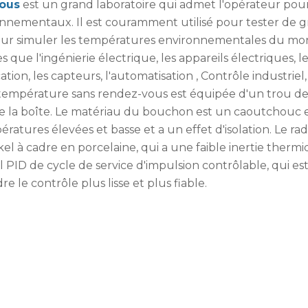
vous
est un grand laboratoire qui admet l'opérateur pou
ronnementaux. Il est couramment utilisé pour tester de 
is pour simuler les températures environnementales du m
es que l'ingénierie électrique, les appareils électriques, l
tion, les capteurs, l'automatisation , Contrôle industriel,
e température sans rendez-vous est équipée d'un trou de
 la boîte. Le matériau du bouchon est un caoutchouc 
ératures élevées et basse et a un effet d'isolation. Le ra
el à cadre en porcelaine, qui a une faible inertie therm
 PID de cycle de service d'impulsion contrôlable, qui es
 le contrôle plus lisse et plus fiable.