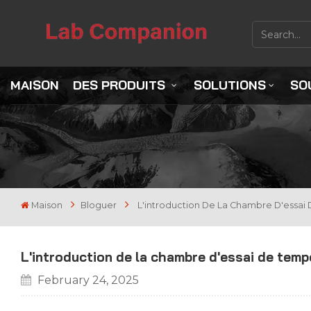
MAISON
DES PRODUITS
SOLUTIONS
SO
Maison
Bloguer
L'introduction De La Chambre D'essa
L'introduction de la chambre d'essai de tem
February 24, 2025