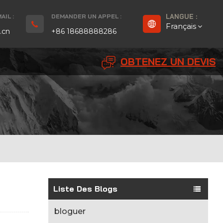
IL :
DEMANDER UN APPEL :
LANGUE :
Français
.cn
+86 18688888286
OBTENEZ UN DEVIS
English
Français
Deutsch
русский
Español
بالعربية
Liste Des Blogs
Português
bloguer