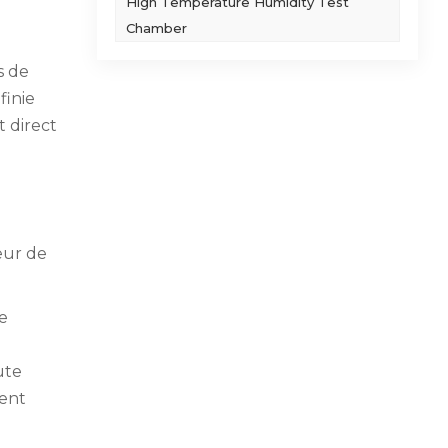
High Temperature Humidity Test
Chamber
s de
finie
t direct
teur de
e
ute
vent