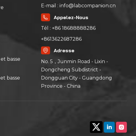
E-mail : info@labcompanion.cn
re
Appelez-Nous
Tél : +86 18688888286
+8613622687286
Adresse
et basse
No. 5，Junmin Road - Lixin -
Dongcheng Subdistrict -
et basse
Dongguan City - Guangdong
Province - China