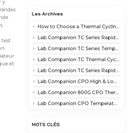
r y
Indonesia
grandes
Les Archives
हिन्दी
onde
es
How to Choose a Thermal Cycling Chamber? Lab Companion TC Series Rapid Temperature Change Chamber Selection Guide
ภาษาไทย
Lab Companion TC Series Rapid Thermal Cycling Chamber: Reproduce Long-Term Thermal Fatigue Failure of Electronic Devices
 test
日本語
en
Lab Companion TC Series Temperature Cycling vs TS Series Thermal Shock Test Chamber – Application & Selection Guide
diateur
Tiếng Việt
Lab Companion TC Thermal Cycle vs TS Thermal Shock Test: Mechanisms of Thermo-Mechanical Failure and Equipment Parameter Correlation
ique et
中文
Lab Companion TC Series Rapid Temperature Change Chamber: 1℃/min~25℃/min | The Truth of CPO Thermal Cycling Rate
t
Lab Companion CPO High & Low Temperature Aging Chamber – Ultimate Solution for Silicon Photonics Long-Term Reliability Validation
Lab Companion 800G CPO Thermal Cycling Test Equipment — Reliable Solution for High-Speed Optical Device Qualification
Lab Companion CPO Temperature & Humidity Test Chambers: Reliable Environmental Testing Solutions for Co-packaged Optics Reliability Validation
MOTS CLÉS