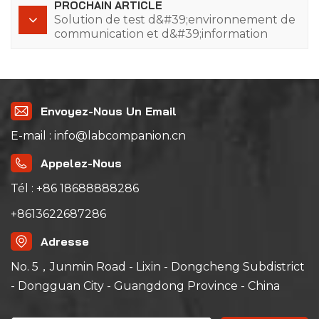
PROCHAIN ARTICLE
Solution de test d&#39;environnement de
communication et d&#39;information
Envoyez-Nous Un Email
E-mail : info@labcompanion.cn
Appelez-Nous
Tél : +86 18688888286
+8613622687286
Adresse
No. 5，Junmin Road - Lixin - Dongcheng Subdistrict
- Dongguan City - Guangdong Province - China