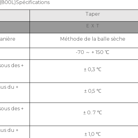
(800L)Spécifications
Taper
ＥＸＴ
anière
Méthode de la balle sèche
-70 ～ + 150 ℃
sous des +
± 0,3 ℃
us du +
± 0,5 ℃
sous des +
± 0. 7 ℃
us du +
± 1,0 ℃