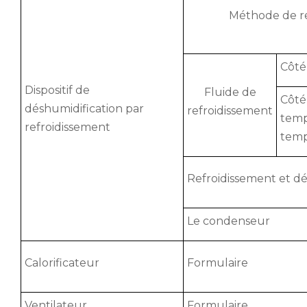
Méthode de re
Côt
Dispositif de
Fluide de
Côté
déshumidification par
refroidissement
temp
refroidissement
temp
Refroidissement et d
Le condenseur
Calorificateur
Formulaire
Ventilateur
Formulaire