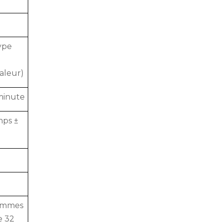
ype
aleur)
minute
mps ±
ammes
e 32