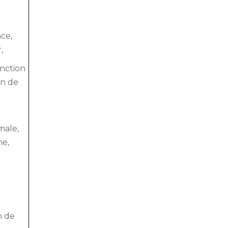
ce,
,
onction
on de
male,
ne,
n de