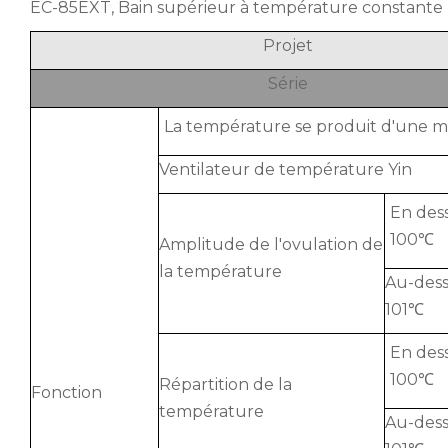
EC-85EXT, Bain supérieur à température constante 
Projet
Série
La température se produit d'une m
Ventilateur de température Yin
En des
100℃
Amplitude de l'ovulation de
la température
Au-dess
101℃
En des
100℃
Répartition de la
Fonction
température
Au-dess