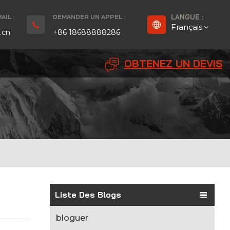
IL :
DEMANDER UN APPEL :
LANGUE :
Français
.cn
+86 18688888286
OBTENEZ UN DEVIS
English
Français
Deutsch
русский
Español
بالعربية
Liste Des Blogs
Português
bloguer