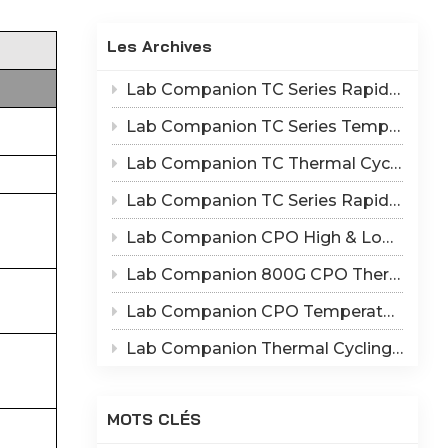
Indonesia
Les Archives
हिन्दी
Lab Companion TC Series Rapid Thermal Cycling Chamber: Reproduce Long-Term Thermal Fatigue Failure of Electronic Devices
ภาษาไทย
Lab Companion TC Series Temperature Cycling vs TS Series Thermal Shock Test Chamber – Application & Selection Guide
日本語
Lab Companion TC Thermal Cycle vs TS Thermal Shock Test: Mechanisms of Thermo-Mechanical Failure and Equipment Parameter Correlation
Tiếng Việt
Lab Companion TC Series Rapid Temperature Change Chamber: 1℃/min~25℃/min | The Truth of CPO Thermal Cycling Rate
中文
Lab Companion CPO High & Low Temperature Aging Chamber – Ultimate Solution for Silicon Photonics Long-Term Reliability Validation
Lab Companion 800G CPO Thermal Cycling Test Equipment — Reliable Solution for High-Speed Optical Device Qualification
Lab Companion CPO Temperature & Humidity Test Chambers: Reliable Environmental Testing Solutions for Co-packaged Optics Reliability Validation
Lab Companion Thermal Cycling Chamber for Optical Module Performance Testing
MOTS CLÉS