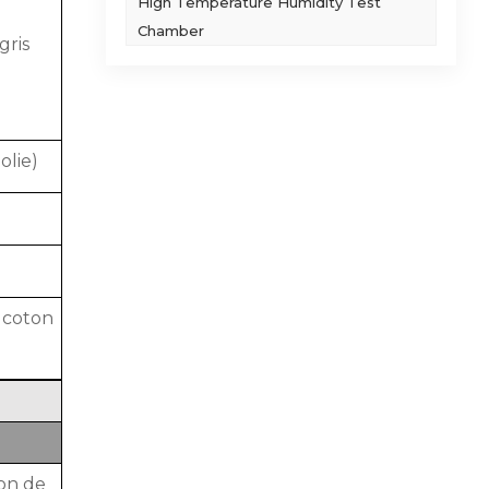
High Temperature Humidity Test
Chamber
gris
olie)
 coton
ion de