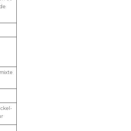
 de
 mixte
ickel-
ur