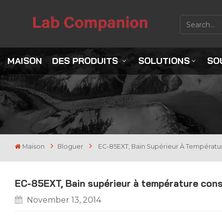
MAISON
DES PRODUITS
SOLUTIONS
SO
Maison
Bloguer
EC-85EXT, Bain Supérieur À Températur
EC-85EXT, Bain supérieur à température cons
November 13, 2014