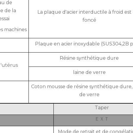
au de
e de la
La plaque d'acier interductile à froid est 
essai
foncé
es machines
Plaque en acier inoxydable (SUS304,2B p
Résine synthétique dure
l'utérus
laine de verre
Coton mousse de résine synthétique dure,
de verre
Taper
ＥＸＴ
Mode de retrait et de congélat