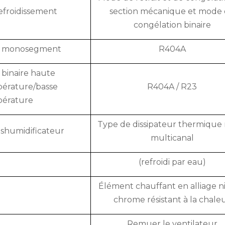
froidissement
section mécanique et mode
congélation binaire
é monosegment
R404A
 binaire haute
érature/basse
R404A / R23
érature
Type de dissipateur thermique
éshumidificateur
multicanal
(refroidi par eau)
Élément chauffant en alliage n
chrome résistant à la chale
Remuer le ventilateur