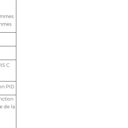
ammes
ammes
é
IS C
ion PID
onction
e de la