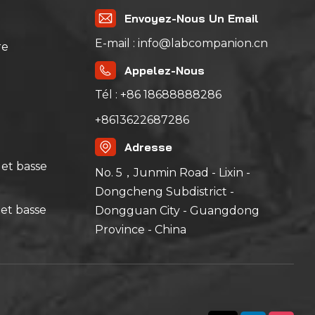
Envoyez-Nous Un Email
E-mail : info@labcompanion.cn
re
Appelez-Nous
Tél : +86 18688888286
+8613622687286
Adresse
et basse
No. 5，Junmin Road - Lixin -
Dongcheng Subdistrict -
et basse
Dongguan City - Guangdong
Province - China