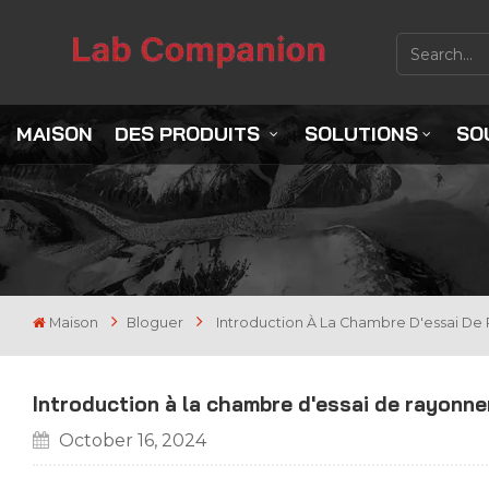
MAISON
DES PRODUITS
SOLUTIONS
SO
Maison
Bloguer
Introduction À La Chambre D'essai De
Introduction à la chambre d'essai de rayonne
October 16, 2024