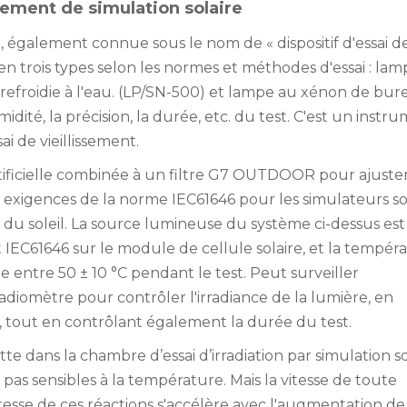
nement de simulation solaire
re, également connue sous le nom de « dispositif d'essai d
ée en trois types selon les normes et méthodes d'essai : la
 refroidie à l'eau. (LP/SN-500) et lampe au xénon de bur
idité, la précision, la durée, etc. du test. C'est un instr
i de vieillissement.
tificielle combinée à un filtre G7 OUTDOOR pour ajuster
exigences de la norme IEC61646 pour les simulateurs so
du soleil. La source lumineuse du système ci-dessus est
t IEC61646 sur le module de cellule solaire, et la tempér
 entre 50 ± 10 °C pendant le test. Peut surveiller
iomètre pour contrôler l'irradiance de la lumière, en
ié, tout en contrôlant également la durée du test.
te dans la chambre d’essai d’irradiation par simulation so
as sensibles à la température. Mais la vitesse de toute
esse de ces réactions s'accélère avec l'augmentation de 