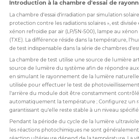
Introduction à la chambre d'essai de rayon
La chambre d'essai d'irradiation par simulation solai
protection contre les radiations solaires », est divis
xénon refroidie par air (LP/SN-500), lampe au xénon
(TXE). La différence réside dans la température, l'hum
de test indispensable dans la série de chambres d'essa
La chambre de test utilise une source de lumière ar
source de lumière du système afin de répondre aux 
en simulant le rayonnement de la lumière naturelle 
utilisée pour effectuer le test de photovieillissemen
l'arrière du module doit être constamment contrôlée
automatiquement la température ; Configurez un rad
garantissant qu'elle reste stable à un niveau spécif
Pendant la période du cycle de la lumière ultraviolet
les réactions photochimiques ne sont généralement p
réaction ultérieure dépend de la température. La vit