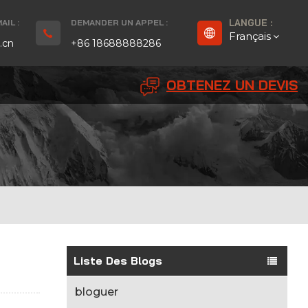
IL :
DEMANDER UN APPEL :
LANGUE :
Français
.cn
+86 18688888286
OBTENEZ UN DEVIS
English
Français
Deutsch
русский
Español
بالعربية
Liste Des Blogs
Português
bloguer