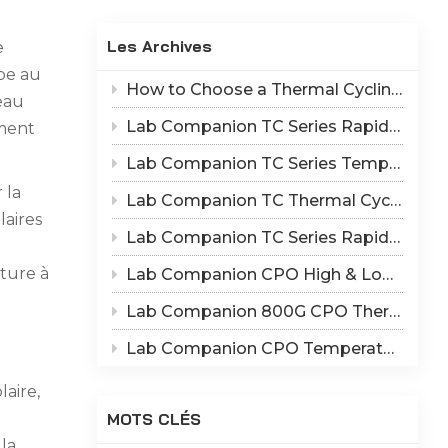
Indonesia
Les Archives
e
हिन्दी
mpe au
How to Choose a Thermal Cycling Chamber? Lab Companion TC Series Rapid Temperature Change Chamber Selection Guide
ภาษาไทย
eau
Lab Companion TC Series Rapid Thermal Cycling Chamber: Reproduce Long-Term Thermal Fatigue Failure of Electronic Devices
ument
日本語
Lab Companion TC Series Temperature Cycling vs TS Series Thermal Shock Test Chamber – Application & Selection Guide
Tiếng Việt
 la
Lab Companion TC Thermal Cycle vs TS Thermal Shock Test: Mechanisms of Thermo-Mechanical Failure and Equipment Parameter Correlation
laires
中文
Lab Companion TC Series Rapid Temperature Change Chamber: 1℃/min~25℃/min | The Truth of CPO Thermal Cycling Rate
ature à
Lab Companion CPO High & Low Temperature Aging Chamber – Ultimate Solution for Silicon Photonics Long-Term Reliability Validation
Lab Companion 800G CPO Thermal Cycling Test Equipment — Reliable Solution for High-Speed Optical Device Qualification
Lab Companion CPO Temperature & Humidity Test Chambers: Reliable Environmental Testing Solutions for Co-packaged Optics Reliability Validation
laire,
MOTS CLÉS
la