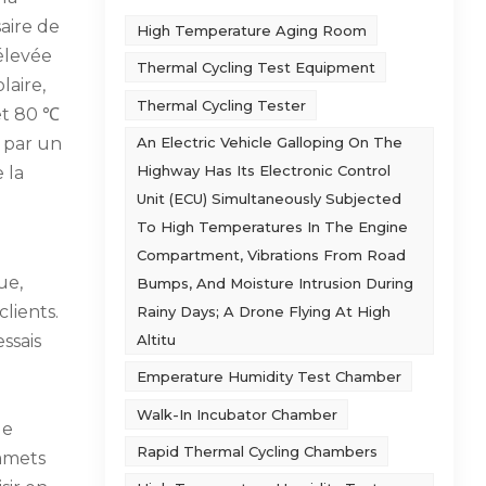
saire de
High Temperature Aging Room
 élevée
Thermal Cycling Test Equipment
laire,
Thermal Cycling Tester
et 80 ℃
An Electric Vehicle Galloping On The
 par un
Highway Has Its Electronic Control
 la
Unit (ECU) Simultaneously Subjected
To High Temperatures In The Engine
Compartment, Vibrations From Road
ue,
Bumps, And Moisture Intrusion During
lients.
Rainy Days; A Drone Flying At High
Altitu
essais
Emperature Humidity Test Chamber
Walk-In Incubator Chamber
de
Rapid Thermal Cycling Chambers
mmets