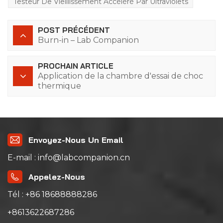
Testeur De Vieillissement Accéléré Par Ultraviolets
POST PRÉCÉDENT
Burn-in – Lab Companion
PROCHAIN ARTICLE
Application de la chambre d'essai de choc
thermique
Envoyez-Nous Un Email
E-mail : info@labcompanion.cn
Appelez-Nous
Tél : +86 18688888286
+8613622687286