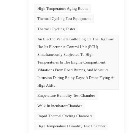
ture
High Temperature Aging Room
a
ion
Thermal Cycling Test Equipment
nergie
Thermal Cycling Tester
 : des
An Electric Vehicle Galloping On The Highway
le,
sion
Has Its Electronic Control Unit (ECU)
te
Simultaneously Subjected To High
Temperatures In The Engine Compartment,
nt le
Vibrations From Road Bumps, And Moisture
s de
Intrusion During Rainy Days; A Drone Flying At
,
High Altitu
e
Emperature Humidity Test Chamber
exige
e
Walk-In Incubator Chamber
-dessus
Rapid Thermal Cycling Chambers
-Unis
du
High Temperature Humidity Test Chamber