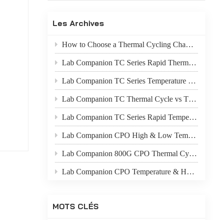
Indonesia
Les Archives
हिन्दी
How to Choose a Thermal Cycling Chamber? Lab Companion TC Series Rapid Temperature Change Chamber Selection Guide
ภาษาไทย
Lab Companion TC Series Rapid Thermal Cycling Chamber: Reproduce Long-Term Thermal Fatigue Failure of Electronic Devices
日本語
s à
Lab Companion TC Series Temperature Cycling vs TS Series Thermal Shock Test Chamber – Application & Selection Guide
à
Tiếng Việt
Lab Companion TC Thermal Cycle vs TS Thermal Shock Test: Mechanisms of Thermo-Mechanical Failure and Equipment Parameter Correlation
ts
中文
Lab Companion TC Series Rapid Temperature Change Chamber: 1℃/min~25℃/min | The Truth of CPO Thermal Cycling Rate
test
t au
Lab Companion CPO High & Low Temperature Aging Chamber – Ultimate Solution for Silicon Photonics Long-Term Reliability Validation
 et les
Lab Companion 800G CPO Thermal Cycling Test Equipment — Reliable Solution for High-Speed Optical Device Qualification
ue,
0.13),
Lab Companion CPO Temperature & Humidity Test Chambers: Reliable Environmental Testing Solutions for Co-packaged Optics Reliability Validation
e
e
MOTS CLÉS
e