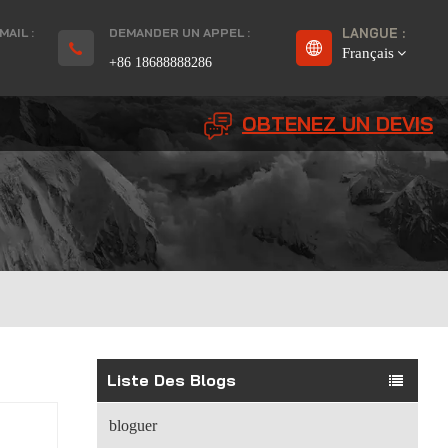
AIL :
DEMANDER UN APPEL :
LANGUE :
Français
+86 18688888286
OBTENEZ UN DEVIS
English
Français
Deutsch
русский
Español
بالعربية
Liste Des Blogs
Português
bloguer