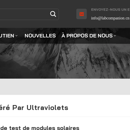
ENVOYEZ-NOUS UN EM
info@labcompanion.cn
UTIEN
NOUVELLES
À PROPOS DE NOUS
ré Par Ultraviolets
 de test de modules solaires