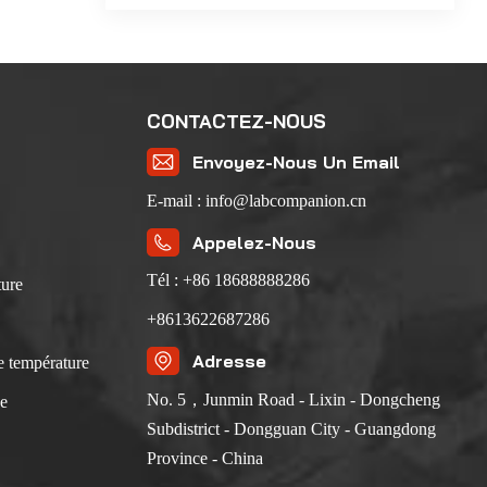
 facile
tion du
socié à
61215-
CONTACTEZ-NOUS
ux
ilater
Envoyez-Nous Un Email
ner la
E-mail : info@labcompanion.cn
rature
dité
Appelez-Nous
Tél : +86 18688888286
, 85
ture
odule
+8613622687286
as
Adresse
.Grâce
e température
sures,
No. 5，Junmin Road - Lixin - Dongcheng
se
e la
Subdistrict - Dongguan City - Guangdong
*...
Province - China
male