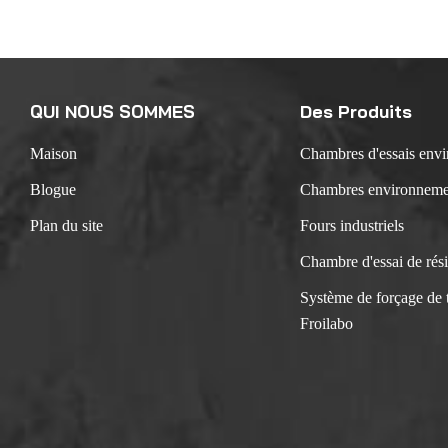
expérimenta
pour échou
test du cy
un systèm
QUI NOUS SOMMES
Des Produits
10-12 :Des
dommages c
Maison
Chambres d'essais env
les molécu
cause de l
Blogue
Chambres environnemen
élevée et
Plan du site
Fours industriels
85 %R.H). 
températu
Chambre d'essai de rés
℃/85 % R.
Système de forçage de 
environnan
Froilabo
suffisant 
à un test 
déformatio
boîte de j
Etc.Condit