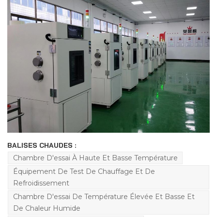
BALISES CHAUDES :
Chambre D'essai À Haute Et Basse Température
Équipement De Test De Chauffage Et De
Refroidissement
Chambre D'essai De Température Élevée Et Basse Et
De Chaleur Humide