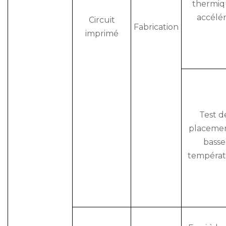
thermi
accélé
Circuit
Fabrication
imprimé
Test d
placemen
basse
tempéra