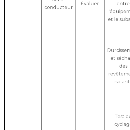
Évaluer
entre
conducteur
l'équipe
et le subs
Durcisse
et séch
des
revêtem
isolant
Test d
cyclag