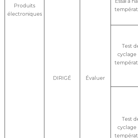
Essai à h
Produits
tempéra
électroniques
Test d
cyclage
tempéra
DIRIGÉ
Évaluer
Test d
cyclage
tempéra